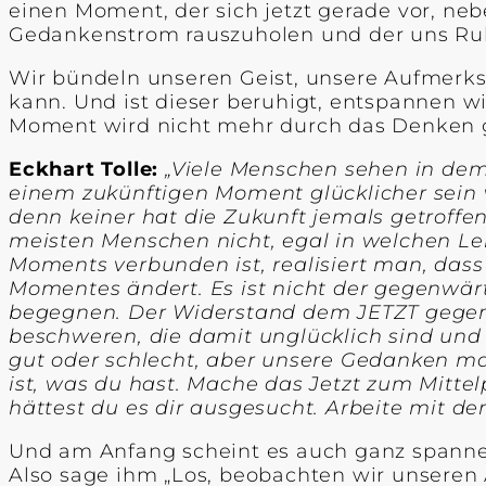
einen Moment, der sich jetzt gerade vor, ne
Gedankenstrom rauszuholen und der uns R
Wir bündeln unseren Geist, unsere Aufmerks
kann. Und ist dieser beruhigt, entspannen w
Moment wird nicht mehr durch das Denken get
Eckhart Tolle:
„Viele Menschen sehen in dem
einem zukünftigen Moment glücklicher sein 
denn keiner hat die Zukunft jemals getroffe
meisten Menschen nicht, egal in welchen L
Moments verbunden ist, realisiert man, das
Momentes ändert. Es ist nicht der gegenwär
begegnen. Der Widerstand dem JETZT gegenüb
beschweren, die damit unglücklich sind und 
gut oder schlecht, aber unsere Gedanken mac
ist, was du hast. Mache das Jetzt zum Mittelp
hättest du es dir ausgesucht. Arbeite mit d
Und am Anfang scheint es auch ganz spannen
Also sage ihm „Los, beobachten wir unseren 