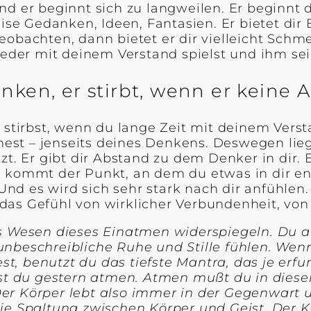
. Und er beginnt sich zu langweilen. Er beginnt
weise Gedanken, Ideen, Fantasien. Er bietet d
eobachten, dann bietet er dir vielleicht Schm
ieder mit deinem Verstand spielst und ihm se
nken, er stirbt, wenn er keine 
 stirbst, wenn du lange Zeit mit deinem Verst
st – jenseits deines Denkens. Deswegen lieg
t. Er gibt dir Abstand zu dem Denker in dir. 
 kommt der Punkt, an dem du etwas in dir ent
d es wird sich sehr stark nach dir anfühlen. 
das Gefühl von wirklicher Verbundenheit, vo
es Wesen dieses Einatmen widerspiegeln. Du 
unbeschreibliche Ruhe und Stille fühlen. Wen
, benutzt du das tiefste Mantra, das je erfun
t du gestern atmen. Atmen mußt du in diese
er Körper lebt also immer in der Gegenwart 
ie Spaltung zwischen Körper und Geist. Der K