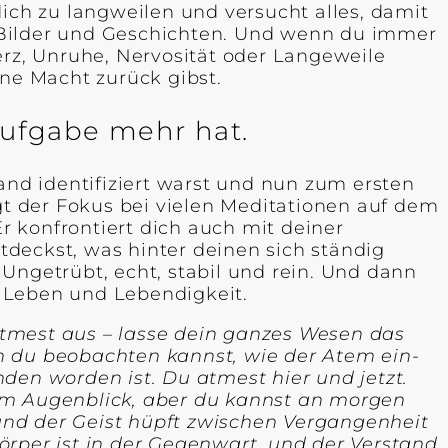
 dich zu langweilen und versucht alles, damit
ir Bilder und Geschichten. Und wenn du immer
erz, Unruhe, Nervosität oder Langeweile
ine Macht zurück gibst.
Aufgabe mehr hat.
and identifiziert warst und nun zum ersten
t der Fokus bei vielen Meditationen auf dem
Er konfrontiert dich auch mit deiner
deckst, was hinter deinen sich ständig
Ungetrübt, echt, stabil und rein. Und dann
n Leben und Lebendigkeit.
atmest aus – lasse dein ganzes Wesen das
n du beobachten kannst, wie der Atem ein-
den worden ist. Du atmest hier und jetzt.
m Augenblick, aber du kannst an morgen
und der Geist hüpft zwischen Vergangenheit
örper ist in der Gegenwart, und der Verstand