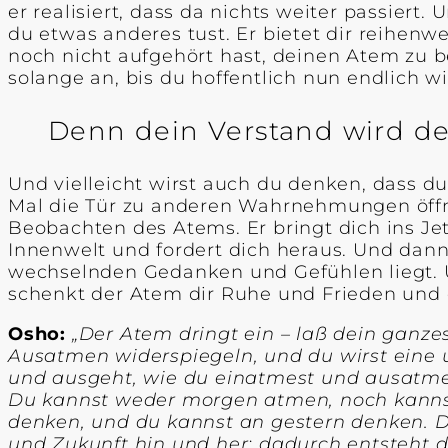
er realisiert, dass da nichts weiter passiert
du etwas anderes tust. Er bietet dir reihen
noch nicht aufgehört hast, deinen Atem zu b
solange an, bis du hoffentlich nun endlich w
Denn dein Verstand wird de
Und vielleicht wirst auch du denken, dass du
Mal die Tür zu anderen Wahrnehmungen öffne
Beobachten des Atems. Er bringt dich ins Jetz
Innenwelt und fordert dich heraus. Und dann
wechselnden Gedanken und Gefühlen liegt. Un
schenkt der Atem dir Ruhe und Frieden und 
Osho:
„Der Atem dringt ein – laß dein ganz
Ausatmen widerspiegeln, und du wirst eine 
und ausgeht, wie du einatmest und ausatmest
Du kannst weder morgen atmen, noch kanns
denken, und du kannst an gestern denken. D
und Zukunft hin und her; dadurch entsteht d