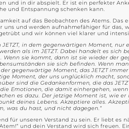
ben und in dir abspielt. Er ist ein perfekter
uhe und Entspannung schenken kann.
amkeit auf das Beobachten des Atems. Das erm
ir uns und werden aufnahmefähiger für das, 
rübt und wir können viel klarer und intensiv
 JETZT, in dem gegenwärtigen Moment, nur ein
werden als im JETZT. Dabei handelt es sich 
n. Wenn sie kommt, dann ist sie wieder der g
ebensumständen sie sich befinden. Wenn man
s der gegenwärtige Moment, das JETZT immer d
tige Moment, der uns unglücklich macht, so
er sind die Gedankenformen, die das JETZT a
die Emotionen, die damit einhergehen, wenn wi
hen es dazu. Der jetzige Moment ist, wie er 
unkt deines Lebens. Akzeptiere alles. Akzepti
em, was du hast, und nicht dagegen.“
d für unseren Verstand zu sein. Er liebt es 
Atem!“ und dein Verstand wird sich freuen. E