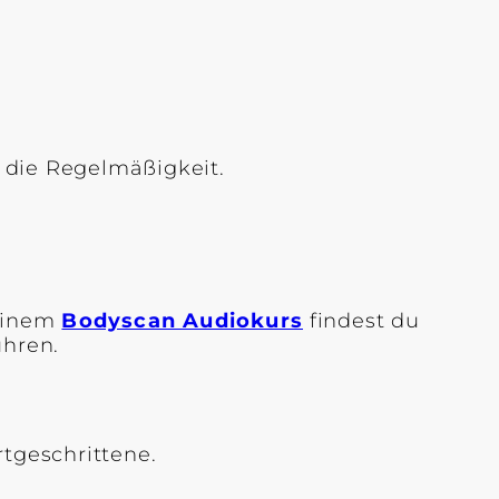
 die Regelmäßigkeit.
meinem
Bodyscan Audiokurs
findest du
ühren.
rtgeschrittene.